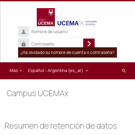
Salta al contenido principal
Nombre
de
Contraseña
usuario
Inicio
¿Ha olvidado su nombre de cuenta o contraseña?
de
sesión
Más
Español - Argentina ‎(es_ar)‎
Buscar
cursos
Campus UCEMAx
Resumen de retención de datos