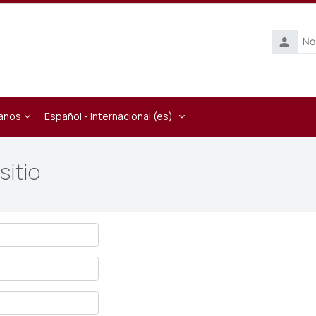
Nombre
de
usuario
anos
Español - Internacional ‎(es)‎
sitio