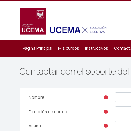
Salta al contenido principal
Página Principal
Mis cursos
Instructivos
Contáct
Contactar con el soporte del 
Nombre
Dirección de correo
Asunto